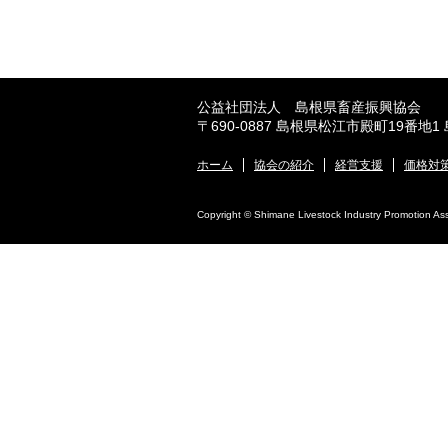
公益社団法人 島根県畜産振興協会
〒690-0887 島根県松江市殿町19番地1
ホーム
協会の紹介
経営支援
価格対
Copyright © Shimane Livestock Industry Promotion Assoc