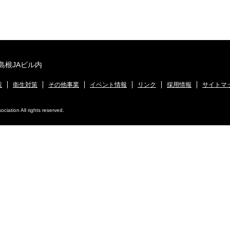
 島根JAビル内
策
衛生対策
その他事業
イベント情報
リンク
採用情報
サイトマ
iation All rights reserved.