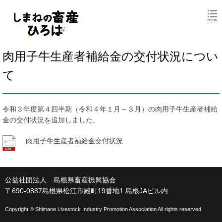
肉用子牛生産者補給金の交付状況につい
て
令和３年度第４四半期（令和４年１月～３月）の肉用子牛生産者補給
金の交付状況を追加しました。
肉用子牛生産者補給金交付状況
公益社団法人 島根県畜産振興協会
〒690-0887島根県松江市殿町19番地1 島根JAビル内
Copyright © Shimane Livestock Industry Promotion Association All rights reserved.