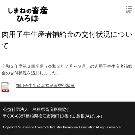
肉用子牛生産者補給金の交付状況につい
て
令和３年度第２四半期（令和３年７月～９月）の肉用子牛生産者補給
金の交付状況を追加しました。
肉用子牛生産者補給金交付状況
公益社団法人 島根県畜産振興協会
〒690-0887島根県松江市殿町19番地1 島根JAビル内
Copyright © Shimane Livestock Industry Promotion Association All rights reserved.