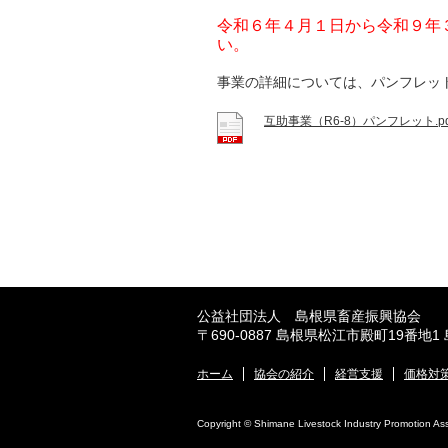
令和６年４月１日から令和９年
い。
事業の詳細については、パンフレッ
互助事業（R6-8）パンフレット.pd
公益社団法人 島根県畜産振興協会
〒690-0887 島根県松江市殿町19番地1
ホーム
協会の紹介
経営支援
価格対
Copyright © Shimane Livestock Industry Promotion Assoc