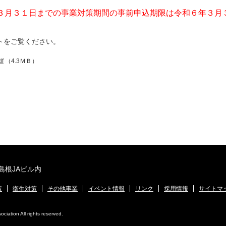
３月３１日までの事業対策期間の事前申込期限は令和６年３月
トをご覧ください。
f
（4.3ＭＢ）
 島根JAビル内
策
衛生対策
その他事業
イベント情報
リンク
採用情報
サイトマ
iation All rights reserved.