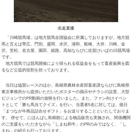
出走直後
「川崎競馬場」は地方競馬全国協会に所属しておりますが、地方競
馬と言えば帯広、門別、盛岡、水沢、浦和、船橋、大井、川崎、金
沢、笠松、名古屋、園田、姫路、高知ならびに佐賀けいばの15競馬場
です。
地方競馬では競馬開催により得られる収益金をもって畜産振興を図
るなど公益的役割を担っております。
当日は協賛レースのほか、島根県農林水産部畜産課ならびに島根県
東京事務所から提供いただいたポスターの掲示やチラシの設置、大型
ビジョンでのPR動画の放映を行いました。また、ファン向けイベン
トとして「勝ち馬当てクイズ」を行い、当選者5名に対しては、後日
「まつなが牛商品詰合せギフト」をお送りすることといたしておりま
す。 併せて、にほんばし島根館による物品販売も実施され、関係機関
のご支援をいただきながら「しまね和牛」のPRのみではなく、「し
まね」の紹介も行っております。